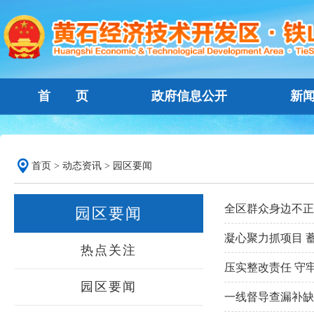
首 页
政府信息公开
新
首页
>
动态资讯
>
园区要闻
全区群众身边不正
园区要闻
凝心聚力抓项目 
热点关注
压实整改责任 守
园区要闻
一线督导查漏补缺