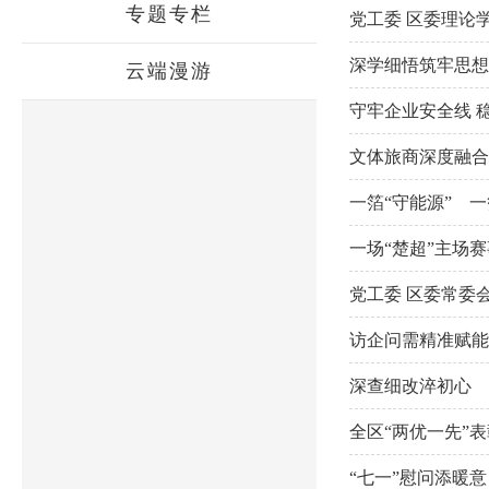
专题专栏
党工委 区委理论
深学细悟筑牢思想
云端漫游
守牢企业安全线 
文体旅商深度融合
一箔“守能源” 一
一场“楚超”主场
党工委 区委常委
访企问需精准赋能
深查细改淬初心 
全区“两优一先”
“七一”慰问添暖