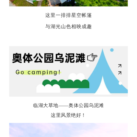
这里一排排星空帐篷
与湖光山色相映成趣
临湖大草地——奥体公园乌泥滩
这里风景绝好！