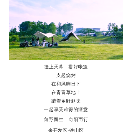
挂上天幕，
搭好帐篷
支起烧烤
在和风煦日下
在青青草地上
踏着乡野趣味
一起享受难得的惬意
向野而生，向阳而行
来开发区·铁山区