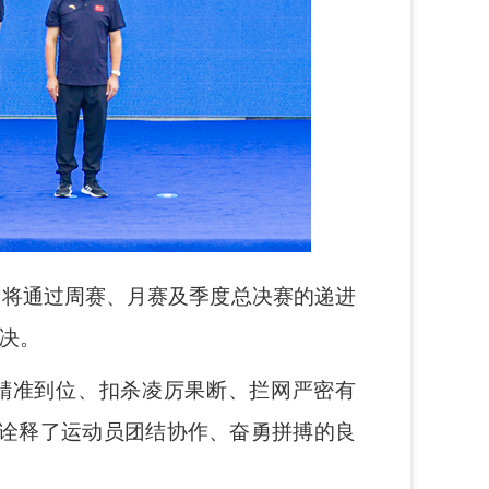
者将通过周赛、月赛及季度总决赛的递进
对决。
精准到位、扣杀凌厉果断、拦网严密有
诠释了运动员团结协作、奋勇拼搏的良