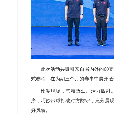
此次活动共吸引来自省内外的60
式赛程，在为期三个月的赛事中展开激烈
比赛现场，气氛热烈、活力四射
序，巧妙吊球打破对方防守，充分展
好风貌。