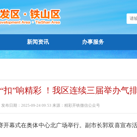
新闻资讯
办事服务
虹 “扣”响精彩 ！我区连续三届举办气
发布日期：2025-09-24 09:53 来源：精彩开铁微信公众号
超联赛开幕式在奥体中心北广场举行。副市长郭双喜宣