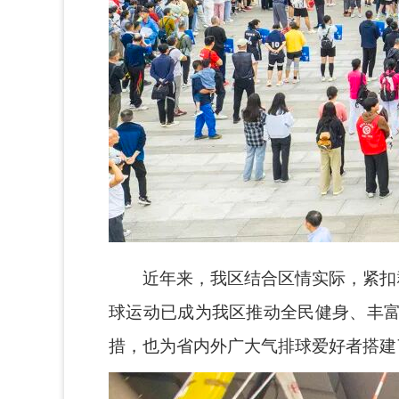
近年来，我区结合区情实际，紧扣
球运动已成为我区推动全民健身、丰
措，也为省内外广大气排球爱好者搭建